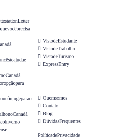
testation Letter
que você precisa
Visto de Estudante
 Canadá
Visto de Trabalho
Visto de Turismo
ncês te ajuda e
Express Entry
r no Canadá
or opção para
Quem somos
ou cônjuge para o
Contato
Blog
balho no Canadá
Dúvidas Frequentes
te o inverno
ense
Política de Privacidade