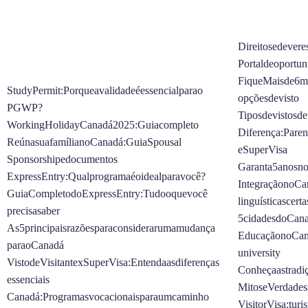
Direitos e dever
Portal de oportu
Fique Mais de 6 
Study Permit: Por que a validade é essencial para o
opções de visto
PGWP?
Tipos de vistos d
Working Holiday Canadá 2025: Guia completo
Diferença: Pare
Reúna sua família no Canadá: Guia Spousal
e Super Visa
Sponsorship e documentos
Garanta 5 anos no
Express Entry: Qual programa é o ideal para você?
Integração no Can
Guia Completo do Express Entry: Tudo o que você
linguísticas certa
precisa saber
5 cidades do Cana
As 5 principais razões para considerar uma mudança
Educação no Cana
para o Canadá
university
Visto de Visitante x Super Visa: Entenda as diferenças
Conheça as tradi
essenciais
Mitos e Verdades 
Canadá: Programas vocacionais para um caminho
Visitor Visa: turi