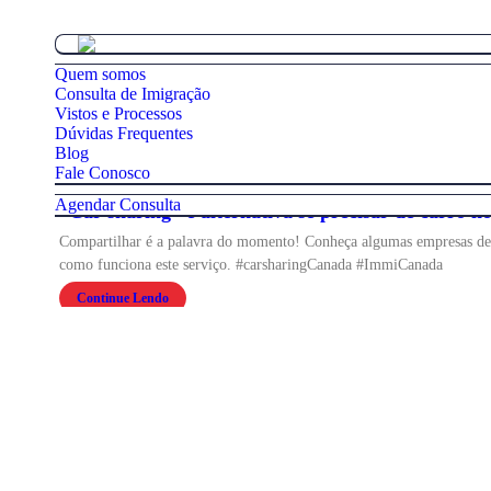
Quem somos
Consulta de Imigração
Vistos e Processos
Dúvidas Frequentes
Blog
Fale Conosco
Agendar Consulta
“Car sharing” é alternativa se precisar de carro 
Compartilhar é a palavra do momento! Conheça algumas empresas de 
como funciona este serviço. #carsharingCanada #ImmiCanada
Continue Lendo