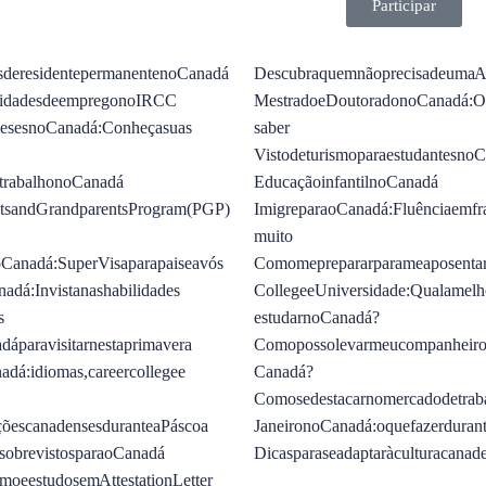
Participar
es de residente permanente no Canadá
Descubra quem não precisa de uma At
nidades de emprego no IRCC
Mestrado e Doutorado no Canadá: O 
meses no Canadá: Conheça suas
saber
Visto de turismo para estudantes no
e trabalho no Canadá
Educação infantil no Canadá
nts and Grandparents Program (PGP)
Imigre para o Canadá: Fluência em fra
muito
 Canadá: Super Visa para pais e avós
Como me preparar para me aposenta
adá: Invista nas habilidades
College e Universidade: Qual a melh
s
estudar no Canadá?
dá para visitar nesta primavera
Como posso levar meu companheiro 
dá: idiomas, career college e
Canadá?
Como se destacar no mercado de tra
ções canadenses durante a Páscoa
Janeiro no Canadá: o que fazer duran
sobre vistos para o Canadá
Dicas para se adaptar à cultura canad
smo e estudo sem Attestation Letter