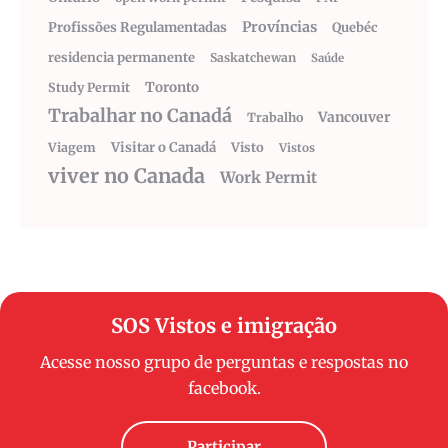
Províncias
Profissões Regulamentadas
Quebéc
residencia permanente
Saskatchewan
Saúde
Toronto
Study Permit
Trabalhar no Canadá
Vancouver
Trabalho
Visitar o Canadá
Visto
Viagem
Vistos
viver no Canada
Work Permit
SOS Vistos e imigração
Acesse nosso grupo de perguntas e respostas no
facebook.
Participar