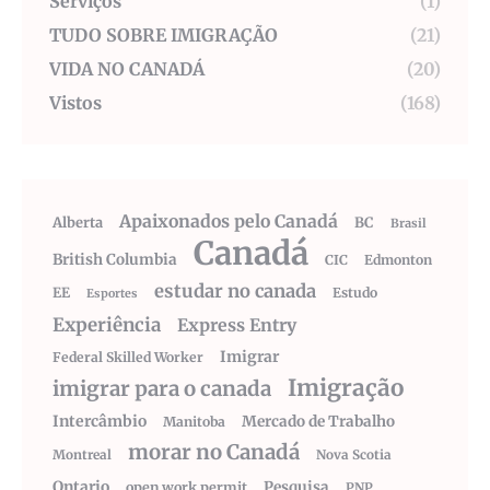
Serviços
(1)
TUDO SOBRE IMIGRAÇÃO
(21)
VIDA NO CANADÁ
(20)
Vistos
(168)
Apaixonados pelo Canadá
Alberta
BC
Brasil
Canadá
British Columbia
CIC
Edmonton
estudar no canada
EE
Estudo
Esportes
Experiência
Express Entry
Imigrar
Federal Skilled Worker
Imigração
imigrar para o canada
Intercâmbio
Mercado de Trabalho
Manitoba
morar no Canadá
Montreal
Nova Scotia
Ontario
Pesquisa
open work permit
PNP