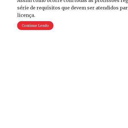
Assim como ocorre com todas as profissões re
série de requisitos que devem ser atendidos para
licença.
Continue Lendo