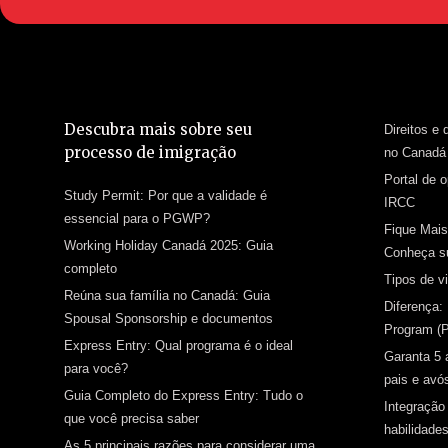
Descubra mais sobre seu
Direitos e
processo de imigração
no Canadá
Portal de 
Study Permit: Por que a validade é
IRCC
essencial para o PGWP?
Fique Mai
Working Holiday Canadá 2025: Guia
Conheça su
completo
Tipos de v
Reúna sua família no Canadá: Guia
Diferença:
Spousal Sponsorship e documentos
Program (
Express Entry: Qual programa é o ideal
Garanta 5 
para você?
pais e avó
Guia Completo do Express Entry: Tudo o
Integração
que você precisa saber
habilidades
As 5 principais razões para considerar uma