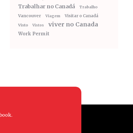
Trabalhar no Canadá
Trabalho
Vancouver
Visitar o Canadá
Viagem
viver no Canada
Visto
Vistos
Work Permit
book.