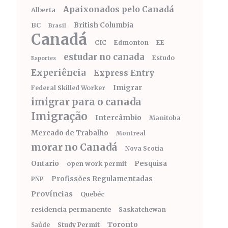
Apaixonados pelo Canadá
Alberta
BC
British Columbia
Brasil
Canadá
CIC
Edmonton
EE
estudar no canada
Estudo
Esportes
Experiência
Express Entry
Imigrar
Federal Skilled Worker
imigrar para o canada
Imigração
Intercâmbio
Manitoba
Mercado de Trabalho
Montreal
morar no Canadá
Nova Scotia
Ontario
Pesquisa
open work permit
Profissões Regulamentadas
PNP
Províncias
Quebéc
residencia permanente
Saskatchewan
Toronto
Study Permit
Saúde