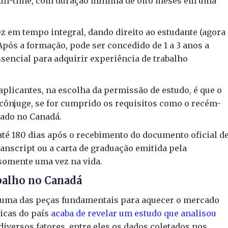
 full-time, com duração mínima de oito meses em uma
z em tempo integral, dando direito ao estudante (agora
ós a formação, pode ser concedido de 1 a 3 anos a
ssencial para adquirir experiência de trabalho
plicantes, na escolha da permissão de estudo, é que o
ônjuge, se for cumprido os requisitos como o recém-
cado no Canadá.
até 180 dias após o recebimento do documento oficial d
anscript ou a carta de graduação emitida pela
 somente uma vez na vida.
balho no Canadá
 uma das peças fundamentais para aquecer o mercado
ticas do país
acaba de revelar um estudo que analisou
iversos fatores, entre eles os dados coletados nos