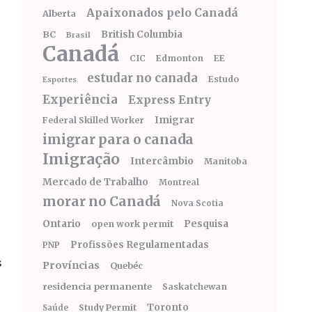
Apaixonados pelo Canadá
Alberta
BC
British Columbia
Brasil
Canadá
CIC
Edmonton
EE
estudar no canada
Estudo
Esportes
Experiência
Express Entry
Imigrar
Federal Skilled Worker
imigrar para o canada
Imigração
Intercâmbio
Manitoba
Mercado de Trabalho
Montreal
morar no Canadá
Nova Scotia
Ontario
Pesquisa
open work permit
Profissões Regulamentadas
PNP
s
Províncias
Quebéc
residencia permanente
Saskatchewan
Toronto
Study Permit
Saúde