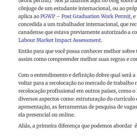
(work permit). Nós já falamos aqui no blog sobre 
cônjuge de um estudante internacional, ou ao pró
aplica ao
PGWP – Post Graduation Work Permit
, 
concedida a um trabalhador internacional, que r
canadense que estava previamente autorizado a co
Labour Market Impact Assessment
.
Então para que você possa conhecer melhor sobre t
assim como compreender melhor suas regras e co
Com o entendimento e definição dobre qual será a 
voltar para a recolocação no mercado de trabalh
recolocação profissional em outros países, como o
diversos aspectos como: estruturação do currícul
apresentação, as ferramentas de pesquisa de vagas 
ela presencial ou online.
Aliás, a primeira diferença que podemos abordar é