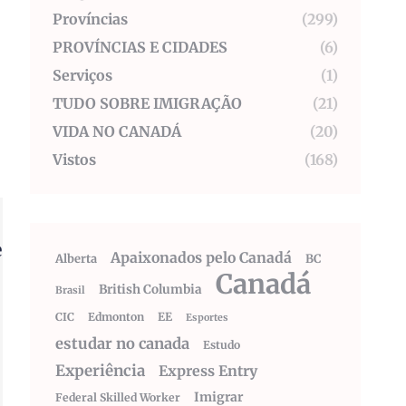
Províncias
(299)
PROVÍNCIAS E CIDADES
(6)
Serviços
(1)
TUDO SOBRE IMIGRAÇÃO
(21)
VIDA NO CANADÁ
(20)
Vistos
(168)
e
Apaixonados pelo Canadá
Alberta
BC
Canadá
British Columbia
Brasil
CIC
Edmonton
EE
Esportes
estudar no canada
Estudo
Experiência
Express Entry
Imigrar
Federal Skilled Worker