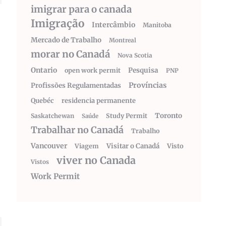
imigrar para o canada
Imigração
Intercâmbio
Manitoba
Mercado de Trabalho
Montreal
morar no Canadá
Nova Scotia
Ontario
Pesquisa
open work permit
PNP
Províncias
Profissões Regulamentadas
Quebéc
residencia permanente
Toronto
Saskatchewan
Study Permit
Saúde
Trabalhar no Canadá
Trabalho
Vancouver
Visitar o Canadá
Visto
Viagem
viver no Canada
Vistos
Work Permit