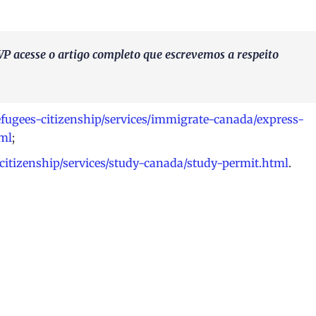
P acesse o artigo completo que escrevemos a respeito
fugees-citizenship/services/immigrate-canada/express-
tml
;
itizenship/services/study-canada/study-permit.html
.