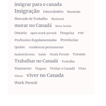
imigrar para o canada
Imigração
Intercâmbio
Manitoba
Mercado de Trabalho
Montreal
morar no Canadá
Nova Scotia
Ontario
Pesquisa
open work permit
PNP
Províncias
Profissões Regulamentadas
Quebéc
residencia permanente
Toronto
Saskatchewan
Study Permit
Saúde
Trabalhar no Canadá
Trabalho
Vancouver
Visitar o Canadá
Visto
Viagem
viver no Canada
Vistos
Work Permit