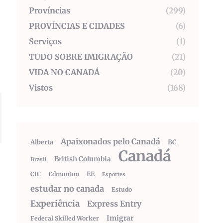
Províncias
(299)
PROVÍNCIAS E CIDADES
(6)
Serviços
(1)
TUDO SOBRE IMIGRAÇÃO
(21)
VIDA NO CANADÁ
(20)
Vistos
(168)
Apaixonados pelo Canadá
Alberta
BC
Canadá
British Columbia
Brasil
CIC
Edmonton
EE
Esportes
estudar no canada
Estudo
Experiência
Express Entry
Imigrar
Federal Skilled Worker