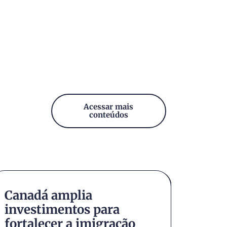
Acessar mais
conteúdos
Canadá amplia
Conh
investimentos para
Brun
fortalecer a imigração
cana