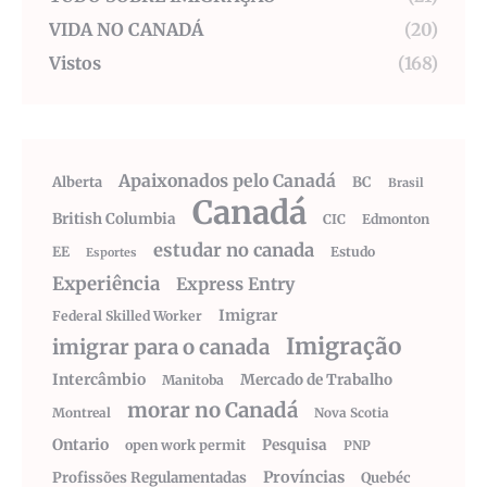
VIDA NO CANADÁ
(20)
Vistos
(168)
Apaixonados pelo Canadá
Alberta
BC
Brasil
Canadá
British Columbia
CIC
Edmonton
estudar no canada
EE
Estudo
Esportes
Experiência
Express Entry
Imigrar
Federal Skilled Worker
Imigração
imigrar para o canada
Intercâmbio
Mercado de Trabalho
Manitoba
morar no Canadá
Montreal
Nova Scotia
Ontario
Pesquisa
open work permit
PNP
Províncias
Profissões Regulamentadas
Quebéc