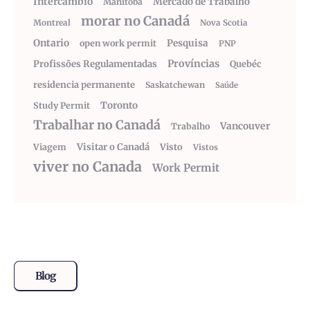
Intercâmbio
Mercado de Trabalho
Manitoba
morar no Canadá
Montreal
Nova Scotia
Ontario
Pesquisa
open work permit
PNP
Províncias
Profissões Regulamentadas
Quebéc
residencia permanente
Saskatchewan
Saúde
Toronto
Study Permit
Trabalhar no Canadá
Vancouver
Trabalho
Visitar o Canadá
Visto
Viagem
Vistos
viver no Canada
Work Permit
Blog