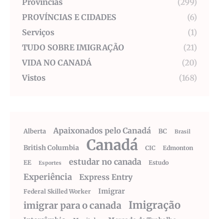
Províncias
(299)
PROVÍNCIAS E CIDADES
(6)
Serviços
(1)
TUDO SOBRE IMIGRAÇÃO
(21)
VIDA NO CANADÁ
(20)
Vistos
(168)
Apaixonados pelo Canadá
Alberta
BC
Brasil
Canadá
British Columbia
CIC
Edmonton
estudar no canada
EE
Estudo
Esportes
Experiência
Express Entry
Imigrar
Federal Skilled Worker
Imigração
imigrar para o canada