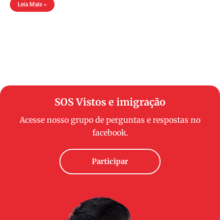
Leia Mais »
SOS Vistos e imigração
Acesse nosso grupo de perguntas e respostas no
facebook.
Participar