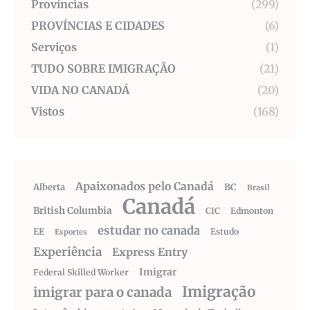
Províncias
(299)
PROVÍNCIAS E CIDADES
(6)
Serviços
(1)
TUDO SOBRE IMIGRAÇÃO
(21)
VIDA NO CANADÁ
(20)
Vistos
(168)
Apaixonados pelo Canadá
Alberta
BC
Brasil
Canadá
British Columbia
CIC
Edmonton
estudar no canada
EE
Estudo
Esportes
Experiência
Express Entry
Imigrar
Federal Skilled Worker
Imigração
imigrar para o canada