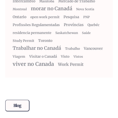
Intercâmbio
Mercado de Trabalho
Manitoba
morar no Canadá
Montreal
Nova Scotia
Ontario
Pesquisa
open work permit
PNP
Províncias
Profissões Regulamentadas
Quebéc
residencia permanente
Saskatchewan
Saúde
Toronto
Study Permit
Trabalhar no Canadá
Vancouver
Trabalho
Visitar o Canadá
Visto
Viagem
Vistos
viver no Canada
Work Permit
Blog