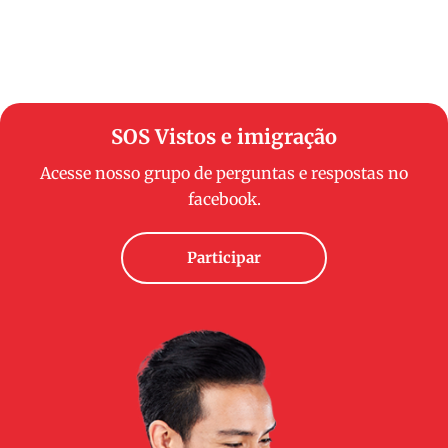
SOS Vistos e imigração
Acesse nosso grupo de perguntas e respostas no
facebook.
Participar