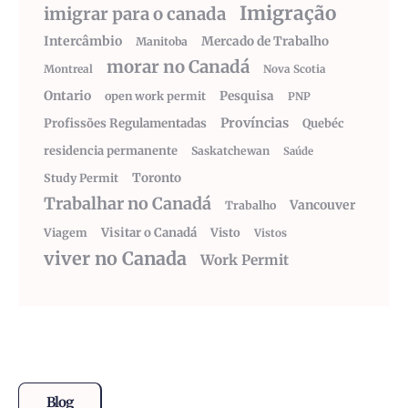
Imigração
imigrar para o canada
Intercâmbio
Mercado de Trabalho
Manitoba
morar no Canadá
Montreal
Nova Scotia
Ontario
Pesquisa
open work permit
PNP
Províncias
Profissões Regulamentadas
Quebéc
residencia permanente
Saskatchewan
Saúde
Toronto
Study Permit
Trabalhar no Canadá
Vancouver
Trabalho
Visitar o Canadá
Visto
Viagem
Vistos
viver no Canada
Work Permit
Blog