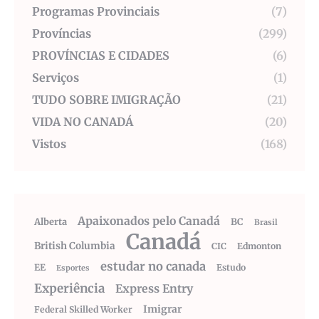
Programas Provinciais
(7)
Províncias
(299)
PROVÍNCIAS E CIDADES
(6)
Serviços
(1)
TUDO SOBRE IMIGRAÇÃO
(21)
VIDA NO CANADÁ
(20)
Vistos
(168)
Apaixonados pelo Canadá
Alberta
BC
Brasil
Canadá
British Columbia
CIC
Edmonton
estudar no canada
EE
Estudo
Esportes
Experiência
Express Entry
Imigrar
Federal Skilled Worker