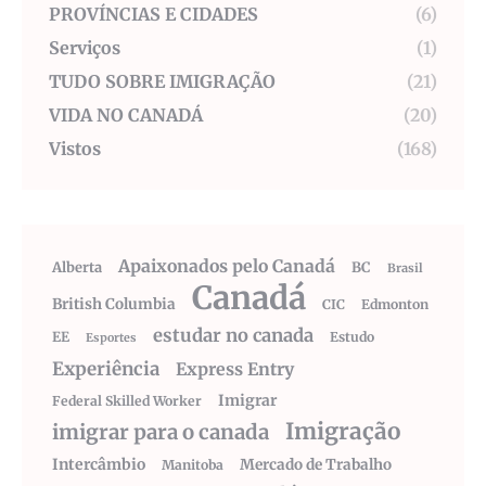
PROVÍNCIAS E CIDADES
(6)
Serviços
(1)
TUDO SOBRE IMIGRAÇÃO
(21)
VIDA NO CANADÁ
(20)
Vistos
(168)
Apaixonados pelo Canadá
Alberta
BC
Brasil
Canadá
British Columbia
CIC
Edmonton
estudar no canada
EE
Estudo
Esportes
Experiência
Express Entry
Imigrar
Federal Skilled Worker
Imigração
imigrar para o canada
Intercâmbio
Mercado de Trabalho
Manitoba