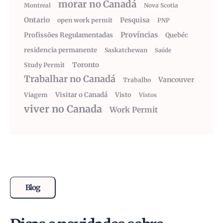
morar no Canadá
Montreal
Nova Scotia
Ontario
Pesquisa
open work permit
PNP
Províncias
Profissões Regulamentadas
Quebéc
residencia permanente
Saskatchewan
Saúde
Toronto
Study Permit
Trabalhar no Canadá
Vancouver
Trabalho
Visitar o Canadá
Visto
Viagem
Vistos
viver no Canada
Work Permit
Blog