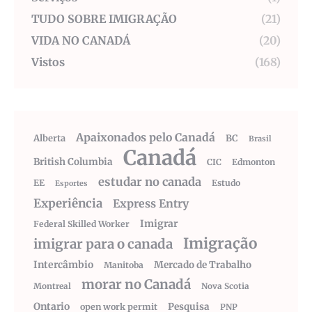
TUDO SOBRE IMIGRAÇÃO
(21)
VIDA NO CANADÁ
(20)
Vistos
(168)
Apaixonados pelo Canadá
Alberta
BC
Brasil
Canadá
British Columbia
CIC
Edmonton
estudar no canada
EE
Estudo
Esportes
Experiência
Express Entry
Imigrar
Federal Skilled Worker
Imigração
imigrar para o canada
Intercâmbio
Mercado de Trabalho
Manitoba
morar no Canadá
Montreal
Nova Scotia
Ontario
Pesquisa
open work permit
PNP