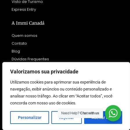
Visto de Turismo
Express Entry
A Immi Canadá
Quem somos
Contato
Blog
Dúvidas Frequentes
Valorizamos sua privacidade
Política de Privacidade
Termos e Condições
Utilizamos cookies para aprimorar sua experiência de
navegação, exibir anúncios ou conteúdo personalizado e
analisar nosso tráfego. Ao clicar em “Aceitar todos”, você
concorda com nosso uso de cookies.
Need Help?
Chat with us
Personalizar
Rejeitar
Aceitar tudo