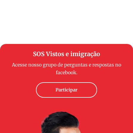
SOS Vistos e imigração
Acesse nosso grupo de perguntas e respostas no
facebook.
Participar