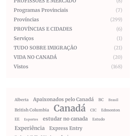
PROFISSÕES E MERCADO
(8)
Programas Provinciais
(7)
Províncias
(299)
PROVÍNCIAS E CIDADES
(6)
Serviços
(1)
TUDO SOBRE IMIGRAÇÃO
(21)
VIDA NO CANADÁ
(20)
Vistos
(168)
Apaixonados pelo Canadá
Alberta
BC
Brasil
Canadá
British Columbia
CIC
Edmonton
estudar no canada
EE
Estudo
Esportes
Experiência
Express Entry