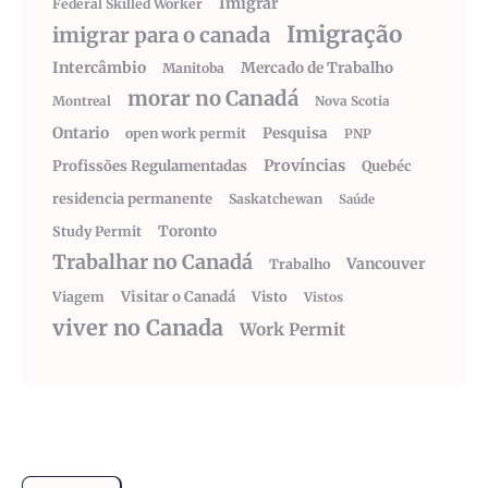
Imigrar
Federal Skilled Worker
Imigração
imigrar para o canada
Intercâmbio
Mercado de Trabalho
Manitoba
morar no Canadá
Montreal
Nova Scotia
Ontario
Pesquisa
open work permit
PNP
Províncias
Profissões Regulamentadas
Quebéc
residencia permanente
Saskatchewan
Saúde
Toronto
Study Permit
Trabalhar no Canadá
Vancouver
Trabalho
Visitar o Canadá
Visto
Viagem
Vistos
viver no Canada
Work Permit