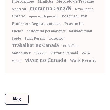
Intercâmbio
Mercado de Trabalho
Manitoba
morar no Canadá
Montreal
Nova Scotia
Ontario
Pesquisa
open work permit
PNP
Províncias
Profissões Regulamentadas
Quebéc
residencia permanente
Saskatchewan
Toronto
Study Permit
Saúde
Trabalhar no Canadá
Trabalho
Vancouver
Visitar o Canadá
Visto
Viagem
viver no Canada
Work Permit
Vistos
Blog