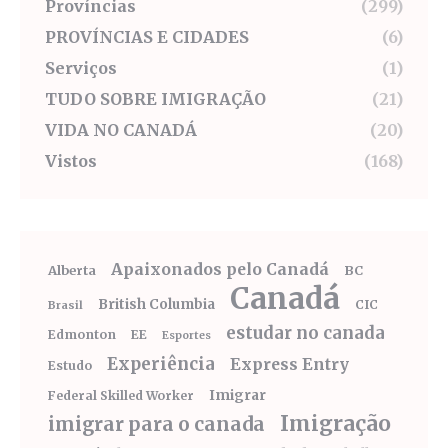
Províncias
(299)
PROVÍNCIAS E CIDADES
(6)
Serviços
(1)
TUDO SOBRE IMIGRAÇÃO
(21)
VIDA NO CANADÁ
(20)
Vistos
(168)
Apaixonados pelo Canadá
Alberta
BC
Canadá
British Columbia
CIC
Brasil
estudar no canada
Edmonton
EE
Esportes
Experiência
Express Entry
Estudo
Imigrar
Federal Skilled Worker
Imigração
imigrar para o canada