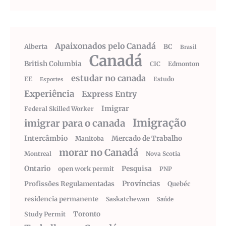
Apaixonados pelo Canadá
Alberta
BC
Brasil
Canadá
British Columbia
CIC
Edmonton
estudar no canada
EE
Estudo
Esportes
Experiência
Express Entry
Imigrar
Federal Skilled Worker
Imigração
imigrar para o canada
Intercâmbio
Mercado de Trabalho
Manitoba
morar no Canadá
Montreal
Nova Scotia
Ontario
Pesquisa
open work permit
PNP
Províncias
Profissões Regulamentadas
Quebéc
residencia permanente
Saskatchewan
Saúde
Toronto
Study Permit