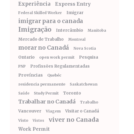
Experiência
Express Entry
Imigrar
Federal Skilled Worker
imigrar para o canada
Imigração
Intercâmbio
Manitoba
Mercado de Trabalho
Montreal
morar no Canadá
Nova Scotia
Ontario
Pesquisa
open work permit
Profissões Regulamentadas
PNP
Províncias
Quebéc
residencia permanente
Saskatchewan
Toronto
Study Permit
Saúde
Trabalhar no Canadá
Trabalho
Vancouver
Visitar o Canadá
Viagem
viver no Canada
Visto
Vistos
Work Permit