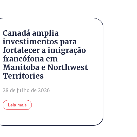
Canadá amplia
Con
investimentos para
Brun
fortalecer a imigração
cana
francófona em
natu
Manitoba e Northwest
cami
Territories
24 de j
28 de julho de 2026
Leia m
Leia mais