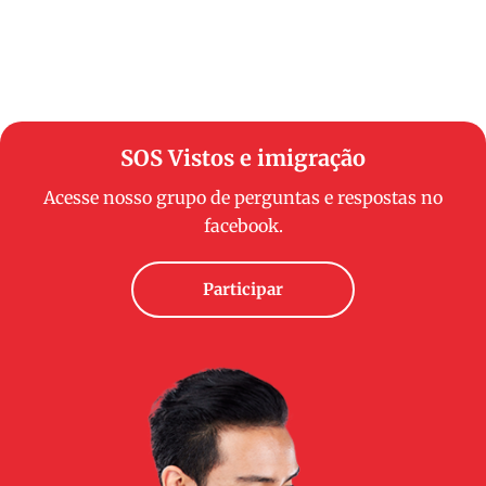
SOS Vistos e imigração
Acesse nosso grupo de perguntas e respostas no
facebook.
Participar