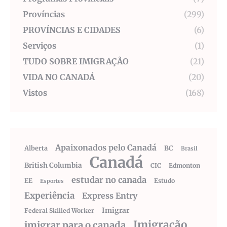
Províncias
(299)
PROVÍNCIAS E CIDADES
(6)
Serviços
(1)
TUDO SOBRE IMIGRAÇÃO
(21)
VIDA NO CANADÁ
(20)
Vistos
(168)
Apaixonados pelo Canadá
Alberta
BC
Brasil
Canadá
British Columbia
CIC
Edmonton
estudar no canada
EE
Estudo
Esportes
Experiência
Express Entry
Imigrar
Federal Skilled Worker
Imigração
imigrar para o canada