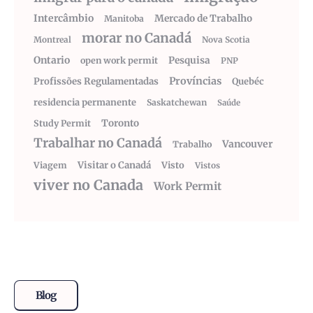
Intercâmbio
Mercado de Trabalho
Manitoba
morar no Canadá
Montreal
Nova Scotia
Ontario
Pesquisa
open work permit
PNP
Províncias
Profissões Regulamentadas
Quebéc
residencia permanente
Saskatchewan
Saúde
Toronto
Study Permit
Trabalhar no Canadá
Vancouver
Trabalho
Visitar o Canadá
Visto
Viagem
Vistos
viver no Canada
Work Permit
Blog