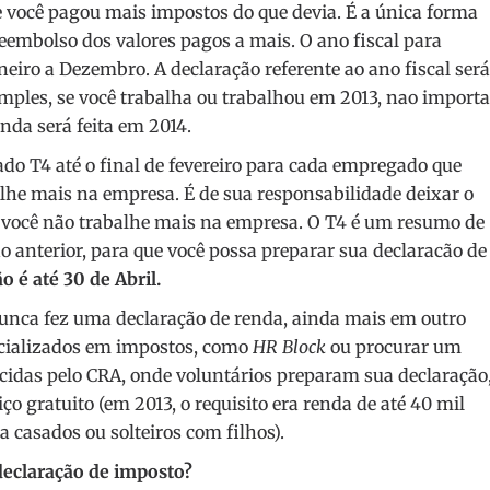
e você pagou mais impostos do que devia. É a única forma
reembolso dos valores pagos a mais. O ano fiscal para
neiro a Dezembro. A declaração referente ao ano fiscal será
mples, se você trabalha ou trabalhou em 2013, nao importa
nda será feita em 2014.
o T4 até o final de fevereiro para cada empregado que
he mais na empresa. É de sua responsabilidade deixar o
 você não trabalhe mais na empresa. O T4 é um resumo de
 anterior, para que você possa preparar sua declaracão de
o é até 30 de Abril.
nca fez uma declaração de renda, ainda mais em outro
pecializados em impostos, como
HR Block
ou procurar um
cidas pelo CRA, onde voluntários preparam sua declaração
iço gratuito (em 2013, o requisito era renda de até 40 mil
a casados ou solteiros com filhos).
declaração de imposto?