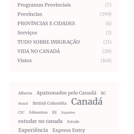
Programas Provinciais
(7)
Províncias
(299)
PROVÍNCIAS E CIDADES
(6)
Serviços
(1)
TUDO SOBRE IMIGRAÇÃO
(21)
VIDA NO CANADÁ
(20)
Vistos
(168)
Apaixonados pelo Canadá
Alberta
BC
Canadá
British Columbia
Brasil
CIC
Edmonton
EE
Esportes
estudar no canada
Estudo
Experiência
Express Entry