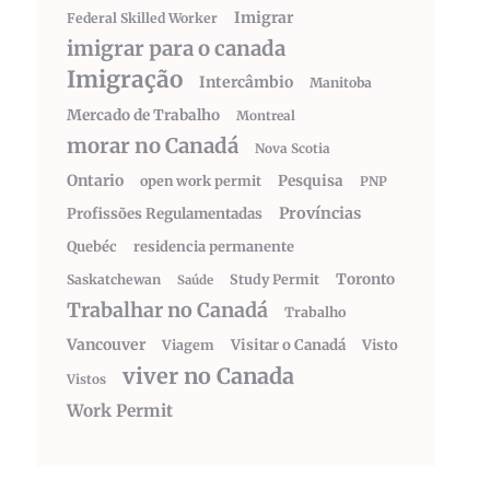
Imigrar
Federal Skilled Worker
imigrar para o canada
Imigração
Intercâmbio
Manitoba
Mercado de Trabalho
Montreal
morar no Canadá
Nova Scotia
Ontario
Pesquisa
open work permit
PNP
Províncias
Profissões Regulamentadas
Quebéc
residencia permanente
Toronto
Saskatchewan
Study Permit
Saúde
Trabalhar no Canadá
Trabalho
Vancouver
Visitar o Canadá
Visto
Viagem
viver no Canada
Vistos
Work Permit