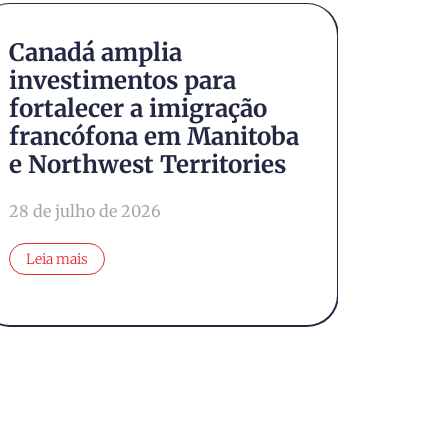
Canadá amplia
Conh
investimentos para
Brun
fortalecer a imigração
cana
francófona em Manitoba
natu
e Northwest Territories
cami
28 de julho de 2026
24 de j
Leia mais
Leia 