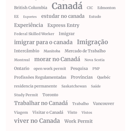
Canadá
British Columbia
CIC
Edmonton
estudar no canada
EE
Estudo
Esportes
Experiência
Express Entry
Imigrar
Federal Skilled Worker
Imigração
imigrar para o canada
Intercâmbio
Mercado de Trabalho
Manitoba
morar no Canadá
Montreal
Nova Scotia
Ontario
Pesquisa
open work permit
PNP
Províncias
Profissões Regulamentadas
Quebéc
residencia permanente
Saskatchewan
Saúde
Toronto
Study Permit
Trabalhar no Canadá
Vancouver
Trabalho
Visitar o Canadá
Visto
Viagem
Vistos
viver no Canada
Work Permit