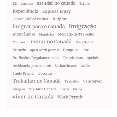
estudar no canada
EE
Estudo
Esportes
Experiência
Express Entry
Imigrar
Federal Skilled Worker
Imigração
imigrar para o canada
Intercâmbio
Mercado de Trabalho
Manitoba
morar no Canadá
Montreal
Nova Scotia
Ontario
Pesquisa
open work permit
PNP
Províncias
Profissões Regulamentadas
Quebéc
residencia permanente
Saskatchewan
Saúde
Toronto
Study Permit
Trabalhar no Canadá
Vancouver
Trabalho
Visitar o Canadá
Visto
Viagem
Vistos
viver no Canada
Work Permit