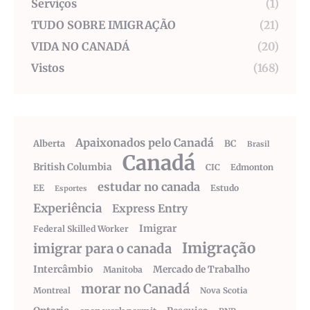
Serviços
(1)
TUDO SOBRE IMIGRAÇÃO
(21)
VIDA NO CANADÁ
(20)
Vistos
(168)
Apaixonados pelo Canadá
Alberta
BC
Brasil
Canadá
British Columbia
CIC
Edmonton
estudar no canada
EE
Estudo
Esportes
Experiência
Express Entry
Imigrar
Federal Skilled Worker
Imigração
imigrar para o canada
Intercâmbio
Mercado de Trabalho
Manitoba
morar no Canadá
Montreal
Nova Scotia