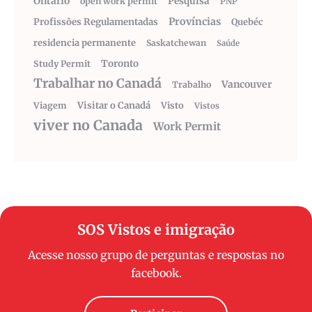
Ontario
Pesquisa
open work permit
PNP
Províncias
Profissões Regulamentadas
Quebéc
residencia permanente
Saskatchewan
Saúde
Toronto
Study Permit
Trabalhar no Canadá
Vancouver
Trabalho
Visitar o Canadá
Visto
Viagem
Vistos
viver no Canada
Work Permit
SOS Vistos e imigração
Acesse nosso grupo de perguntas e respostas no
facebook.