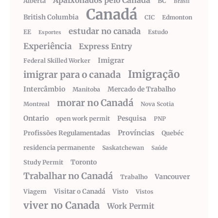
Apaixonados pelo Canadá
Alberta
BC
Brasil
Canadá
British Columbia
CIC
Edmonton
estudar no canada
EE
Estudo
Esportes
Experiência
Express Entry
Imigrar
Federal Skilled Worker
Imigração
imigrar para o canada
Intercâmbio
Mercado de Trabalho
Manitoba
morar no Canadá
Montreal
Nova Scotia
Ontario
Pesquisa
open work permit
PNP
Províncias
Profissões Regulamentadas
Quebéc
residencia permanente
Saskatchewan
Saúde
Toronto
Study Permit
Trabalhar no Canadá
Vancouver
Trabalho
Visitar o Canadá
Visto
Viagem
Vistos
viver no Canada
Work Permit