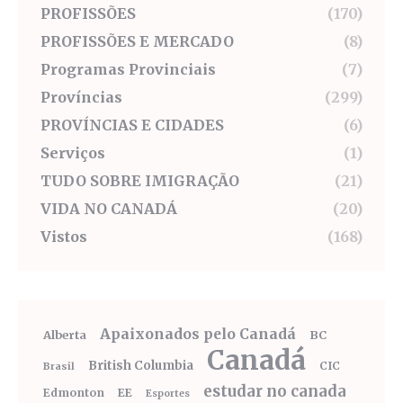
PROFISSÕES
(170)
PROFISSÕES E MERCADO
(8)
Programas Provinciais
(7)
Províncias
(299)
PROVÍNCIAS E CIDADES
(6)
Serviços
(1)
TUDO SOBRE IMIGRAÇÃO
(21)
VIDA NO CANADÁ
(20)
Vistos
(168)
Apaixonados pelo Canadá
Alberta
BC
Canadá
British Columbia
CIC
Brasil
estudar no canada
Edmonton
EE
Esportes