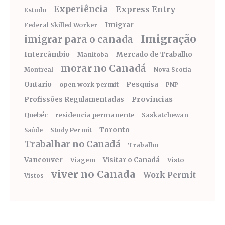
Experiência
Express Entry
Estudo
Imigrar
Federal Skilled Worker
Imigração
imigrar para o canada
Intercâmbio
Mercado de Trabalho
Manitoba
morar no Canadá
Montreal
Nova Scotia
Ontario
Pesquisa
open work permit
PNP
Províncias
Profissões Regulamentadas
Quebéc
residencia permanente
Saskatchewan
Toronto
Study Permit
Saúde
Trabalhar no Canadá
Trabalho
Vancouver
Visitar o Canadá
Visto
Viagem
viver no Canada
Work Permit
Vistos