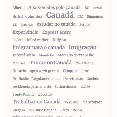
Apaixonados pelo Canadá
Alberta
BC
Brasil
Canadá
British Columbia
CIC
Edmonton
estudar no canada
EE
Estudo
Esportes
Experiência
Express Entry
Imigrar
Federal Skilled Worker
Imigração
imigrar para o canada
Intercâmbio
Mercado de Trabalho
Manitoba
morar no Canadá
Montreal
Nova Scotia
Ontario
Pesquisa
open work permit
PNP
Províncias
Profissões Regulamentadas
Quebéc
residencia permanente
Saskatchewan
Saúde
Toronto
Study Permit
Trabalhar no Canadá
Vancouver
Trabalho
Visitar o Canadá
Visto
Viagem
Vistos