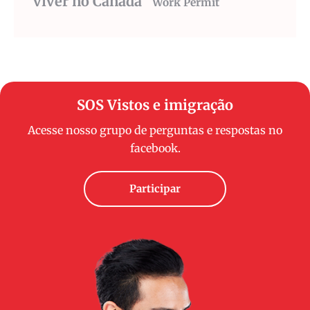
viver no Canada
Work Permit
SOS Vistos e imigração
Acesse nosso grupo de perguntas e respostas no
facebook.
Participar