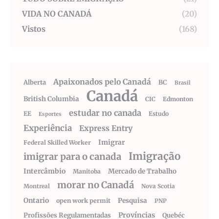
VIDA NO CANADÁ
(20)
Vistos
(168)
Apaixonados pelo Canadá
Alberta
BC
Brasil
Canadá
British Columbia
CIC
Edmonton
estudar no canada
EE
Estudo
Esportes
Experiência
Express Entry
Imigrar
Federal Skilled Worker
Imigração
imigrar para o canada
Intercâmbio
Mercado de Trabalho
Manitoba
morar no Canadá
Montreal
Nova Scotia
Ontario
Pesquisa
open work permit
PNP
Províncias
Profissões Regulamentadas
Quebéc