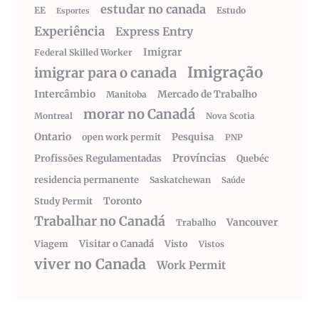
estudar no canada
EE
Estudo
Esportes
Experiência
Express Entry
Imigrar
Federal Skilled Worker
Imigração
imigrar para o canada
Intercâmbio
Mercado de Trabalho
Manitoba
morar no Canadá
Montreal
Nova Scotia
Ontario
Pesquisa
open work permit
PNP
Províncias
Profissões Regulamentadas
Quebéc
residencia permanente
Saskatchewan
Saúde
Toronto
Study Permit
Trabalhar no Canadá
Vancouver
Trabalho
Visitar o Canadá
Visto
Viagem
Vistos
viver no Canada
Work Permit