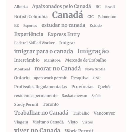
Apaixonados pelo Canadá
Alberta
BC
Brasil
Canadá
British Columbia
CIC
Edmonton
estudar no canada
EE
Estudo
Esportes
Experiência
Express Entry
Imigrar
Federal Skilled Worker
Imigração
imigrar para o canada
Intercâmbio
Mercado de Trabalho
Manitoba
morar no Canadá
Montreal
Nova Scotia
Ontario
Pesquisa
open work permit
PNP
Províncias
Profissões Regulamentadas
Quebéc
residencia permanente
Saskatchewan
Saúde
Toronto
Study Permit
Trabalhar no Canadá
Vancouver
Trabalho
Visitar o Canadá
Visto
Viagem
Vistos
viver no Canada
Work Permit