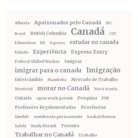
Apaixonados pelo Canadá
Alberta
BC
Canadá
British Columbia
CIC
Brasil
estudar no canada
Edmonton
EE
Esportes
Experiência
Express Entry
Estudo
Imigrar
Federal Skilled Worker
Imigração
imigrar para o canada
Intercâmbio
Mercado de Trabalho
Manitoba
morar no Canadá
Montreal
Nova Scotia
Ontario
Pesquisa
open work permit
PNP
Províncias
Profissões Regulamentadas
Quebéc
residencia permanente
Saskatchewan
Toronto
Study Permit
Saúde
Trabalhar no Canadá
Trabalho