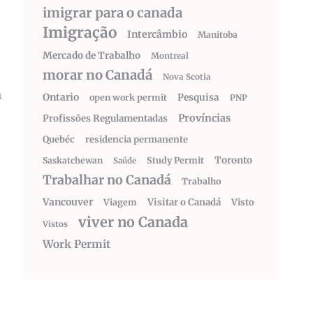
imigrar para o canada
Imigração
Intercâmbio
Manitoba
Mercado de Trabalho
Montreal
morar no Canadá
Nova Scotia
m
Ontario
Pesquisa
open work permit
PNP
Províncias
Profissões Regulamentadas
Quebéc
residencia permanente
Toronto
Saskatchewan
Study Permit
Saúde
Trabalhar no Canadá
Trabalho
Vancouver
Visitar o Canadá
Visto
Viagem
viver no Canada
Vistos
Work Permit