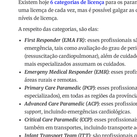
Existem hoje
6 categorias de licença
para os param
uma licença de cada vez, mas é possível galgar as c
níveis de licença.
A respeito das categorias, são elas:
First Responder
(EMA FR)
:
esses profissionais 
emergência, tais como avaliação do grau de per
(ressuscitação cardiopulmonar), além de cuidado
mais especializados assumam os cuidados.
Emergeny Medical Responder (EMR):
esses profi
áreas rurais e remotas.
Primary Care Paramedic (PCP):
esses profission
especializados), em todas as regiões da provínci
Advanced Care Paramedic (ACP):
esses profissio
support
, incluindo emergências cardiológicas.
Critical Care Paramedic (CCP):
esses profissionai
também em transportes, incluindo transporte a
Infant Transport Team (ITT):
são profissionais q