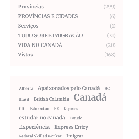
Províncias
(299)
PROVÍNCIAS E CIDADES
(6)
Serviços
(1)
TUDO SOBRE IMIGRAÇÃO
(21)
VIDA NO CANADÁ
(20)
Vistos
(168)
Apaixonados pelo Canadá
Alberta
BC
Canadá
British Columbia
Brasil
CIC
Edmonton
EE
Esportes
estudar no canada
Estudo
Experiência
Express Entry
Imigrar
Federal Skilled Worker