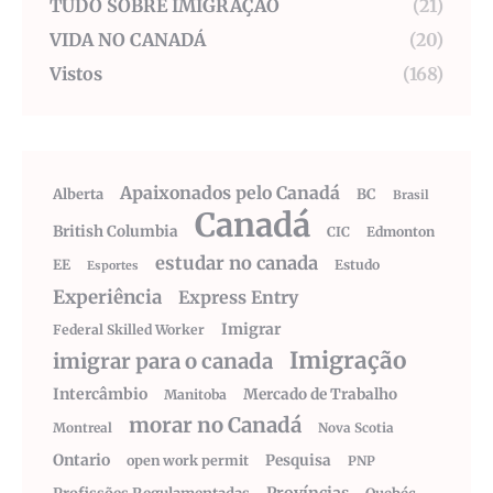
TUDO SOBRE IMIGRAÇÃO
(21)
VIDA NO CANADÁ
(20)
Vistos
(168)
Apaixonados pelo Canadá
Alberta
BC
Brasil
Canadá
British Columbia
CIC
Edmonton
estudar no canada
EE
Estudo
Esportes
Experiência
Express Entry
Imigrar
Federal Skilled Worker
Imigração
imigrar para o canada
Intercâmbio
Mercado de Trabalho
Manitoba
morar no Canadá
Montreal
Nova Scotia
Ontario
Pesquisa
open work permit
PNP