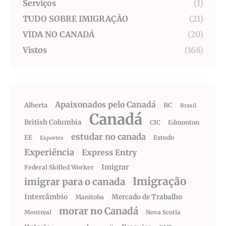
Serviços
(1)
TUDO SOBRE IMIGRAÇÃO
(21)
VIDA NO CANADÁ
(20)
Vistos
(168)
Apaixonados pelo Canadá
Alberta
BC
Brasil
Canadá
British Columbia
CIC
Edmonton
estudar no canada
EE
Estudo
Esportes
Experiência
Express Entry
Imigrar
Federal Skilled Worker
Imigração
imigrar para o canada
Intercâmbio
Mercado de Trabalho
Manitoba
morar no Canadá
Montreal
Nova Scotia