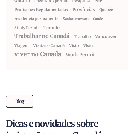
Ontario
Pesquisa
open work permit
PNP
Províncias
Profissões Regulamentadas
Quebéc
residencia permanente
Saskatchewan
Saúde
Toronto
Study Permit
Trabalhar no Canadá
Vancouver
Trabalho
Visitar o Canadá
Visto
Viagem
Vistos
viver no Canada
Work Permit
Blog
Dicas e novidades sobre