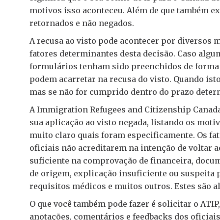
motivos isso aconteceu. Além de que também ex
retornados e não negados.
A recusa ao visto pode acontecer por diversos m
fatores determinantes desta decisão. Caso algu
formulários tenham sido preenchidos de forma
podem acarretar na recusa do visto. Quando isto
mas se não for cumprido dentro do prazo determ
A Immigration Refugees and Citizenship Canada
sua aplicação ao visto negada, listando os moti
muito claro quais foram especificamente. Os fa
oficiais não acreditarem na intenção de voltar 
suficiente na comprovação de financeira, docum
de origem, explicação insuficiente ou suspeita p
requisitos médicos e muitos outros. Estes são a
O que você também pode fazer é solicitar o ATI
anotações, comentários e feedbacks dos oficiais