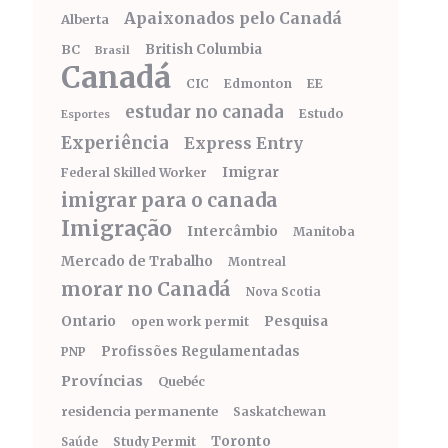
Apaixonados pelo Canadá
Alberta
BC
British Columbia
Brasil
Canadá
CIC
Edmonton
EE
estudar no canada
Estudo
Esportes
Experiência
Express Entry
Imigrar
Federal Skilled Worker
imigrar para o canada
Imigração
Intercâmbio
Manitoba
Mercado de Trabalho
Montreal
morar no Canadá
Nova Scotia
Ontario
Pesquisa
open work permit
Profissões Regulamentadas
PNP
Províncias
Quebéc
residencia permanente
Saskatchewan
Toronto
Study Permit
Saúde