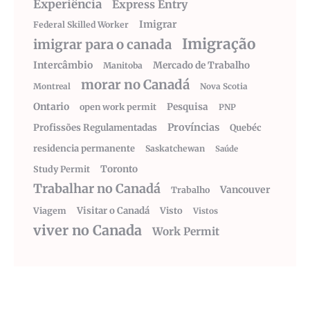
Experiência
Express Entry
Imigrar
Federal Skilled Worker
Imigração
imigrar para o canada
Intercâmbio
Mercado de Trabalho
Manitoba
morar no Canadá
Montreal
Nova Scotia
Ontario
Pesquisa
open work permit
PNP
Províncias
Profissões Regulamentadas
Quebéc
residencia permanente
Saskatchewan
Saúde
Toronto
Study Permit
Trabalhar no Canadá
Vancouver
Trabalho
Visitar o Canadá
Visto
Viagem
Vistos
viver no Canada
Work Permit