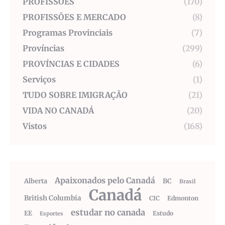
PROFISSÕES
(170)
PROFISSÕES E MERCADO
(8)
Programas Provinciais
(7)
Províncias
(299)
PROVÍNCIAS E CIDADES
(6)
Serviços
(1)
TUDO SOBRE IMIGRAÇÃO
(21)
VIDA NO CANADÁ
(20)
Vistos
(168)
Apaixonados pelo Canadá
Alberta
BC
Brasil
Canadá
British Columbia
CIC
Edmonton
estudar no canada
EE
Estudo
Esportes