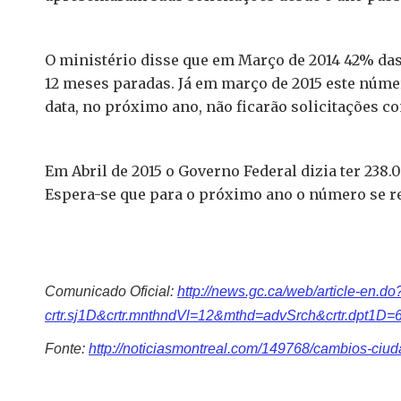
O ministério disse que em Março de 2014 42% das
12 meses paradas. Já em março de 2015 este núme
data, no próximo ano, não ficarão solicitações 
Em Abril de 2015 o Governo Federal dizia ter 238
Espera-se que para o próximo ano o número se re
Comunicado Oficial:
http://news.gc.ca/web/article-en.do
crtr.sj1D&crtr.mnthndVl=12&mthd=advSrch&crtr.dpt1D=66
Fonte:
http://noticiasmontreal.com/149768/cambios-ciud