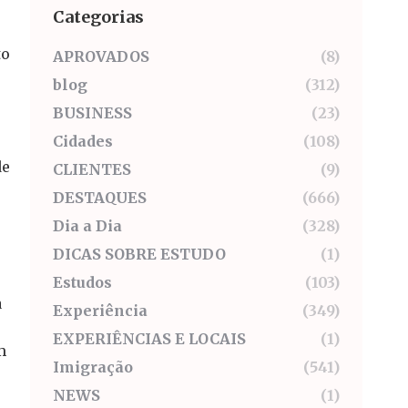
Categorias
to
APROVADOS
(8)
blog
(312)
BUSINESS
(23)
Cidades
(108)
de
CLIENTES
(9)
DESTAQUES
(666)
Dia a Dia
(328)
DICAS SOBRE ESTUDO
(1)
Estudos
(103)
a
Experiência
(349)
EXPERIÊNCIAS E LOCAIS
(1)
m
Imigração
(541)
NEWS
(1)