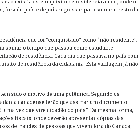
s não existia este requisito de residência anual, onde o
, fora do país e depois regressar para somar o resto d
residência que foi “conquistado” como “não residente”.
dia somar o tempo que passou como estudante
citação de residência. Cada dia que passava no país co
uisito de residência da cidadania. Esta vantagem já não
o tem sido o motivo de uma polêmica. Segundo os
idadania canadense terão que assinar um documento
á, uma vez que vire cidadão do país”. Da mesma forma,
ções fiscais, onde deverão apresentar cópias das
asos de fraudes de pessoas que vivem fora do Canadá,