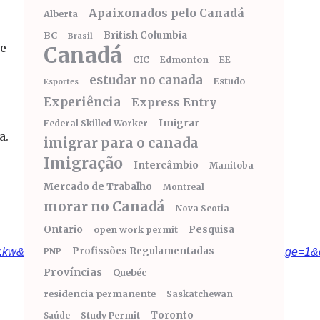
Apaixonados pelo Canadá
Alberta
BC
British Columbia
Brasil
de
Canadá
CIC
Edmonton
EE
estudar no canada
Estudo
Esportes
Experiência
Express Entry
Imigrar
Federal Skilled Worker
a.
imigrar para o canada
Imigração
Intercâmbio
Manitoba
Mercado de Trabalho
Montreal
morar no Canadá
Nova Scotia
Ontario
Pesquisa
open work permit
Profissões Regulamentadas
kw&crtr.dyStrtVl=1&crtr.aud1D&crtr.mnthStrtVl=1&crtr.page=1&
PNP
Províncias
Quebéc
residencia permanente
Saskatchewan
Toronto
Study Permit
Saúde