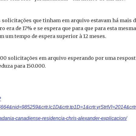
 solicitações que tinham em arquivo estavam há mais 
ro era de 17% e se espera que para que para esta mesma
com um tempo de espera superior à 12 meses.
.000 solicitações em arquivo esperando por uma respost
duza para 150.000.
?
64&nid=985259&crtr.lc1D&crtr.tp1D=1&crtr.yrStrtVl=2014&crtr.
adania-canadiense-residencia-chris-alexander-explicacion/