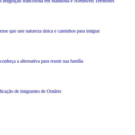
 a imigração francófona em Manitoba e Northwest Territories
se que une natureza única e caminhos para imigrar
nheça a alternativa para reunir sua família
icação de imigrantes de Ontário