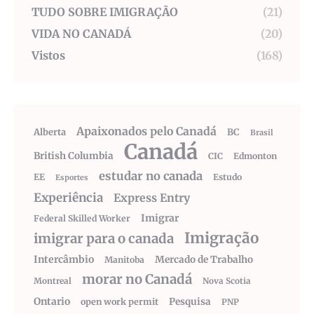
TUDO SOBRE IMIGRAÇÃO
(21)
VIDA NO CANADÁ
(20)
Vistos
(168)
Apaixonados pelo Canadá
Alberta
BC
Brasil
Canadá
British Columbia
CIC
Edmonton
estudar no canada
EE
Estudo
Esportes
Experiência
Express Entry
Imigrar
Federal Skilled Worker
Imigração
imigrar para o canada
Intercâmbio
Mercado de Trabalho
Manitoba
morar no Canadá
Montreal
Nova Scotia
Ontario
Pesquisa
open work permit
PNP