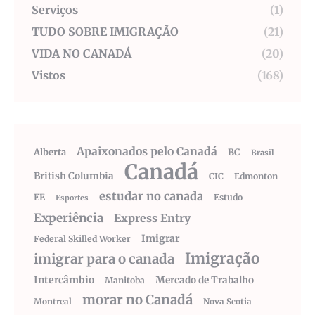
Serviços
(1)
TUDO SOBRE IMIGRAÇÃO
(21)
VIDA NO CANADÁ
(20)
Vistos
(168)
Apaixonados pelo Canadá
Alberta
BC
Brasil
Canadá
British Columbia
CIC
Edmonton
estudar no canada
EE
Estudo
Esportes
Experiência
Express Entry
Imigrar
Federal Skilled Worker
Imigração
imigrar para o canada
Intercâmbio
Mercado de Trabalho
Manitoba
morar no Canadá
Montreal
Nova Scotia