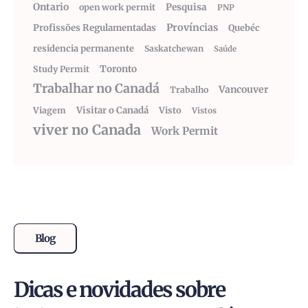
Ontario
Pesquisa
open work permit
PNP
Províncias
Profissões Regulamentadas
Quebéc
residencia permanente
Saskatchewan
Saúde
Toronto
Study Permit
Trabalhar no Canadá
Vancouver
Trabalho
Visitar o Canadá
Visto
Viagem
Vistos
viver no Canada
Work Permit
Blog
Dicas e novidades sobre