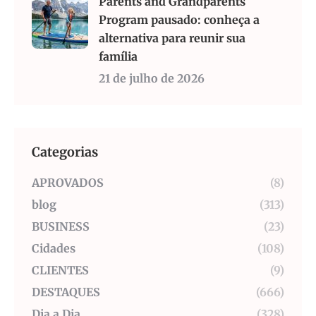
Parents and Grandparents
Program pausado: conheça a
alternativa para reunir sua
família
21 de julho de 2026
Categorias
APROVADOS
(8)
blog
(313)
BUSINESS
(23)
Cidades
(108)
CLIENTES
(9)
DESTAQUES
(666)
Dia a Dia
(328)