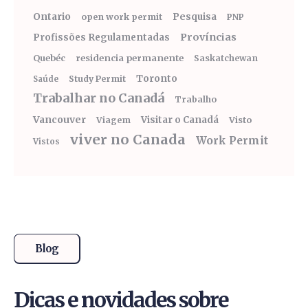
Ontario
Pesquisa
open work permit
PNP
Províncias
Profissões Regulamentadas
Quebéc
residencia permanente
Saskatchewan
Toronto
Study Permit
Saúde
Trabalhar no Canadá
Trabalho
Vancouver
Visitar o Canadá
Visto
Viagem
viver no Canada
Work Permit
Vistos
Blog
Dicas e novidades sobre