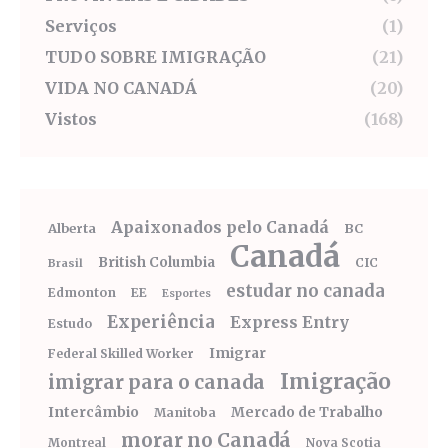
Serviços
(1)
TUDO SOBRE IMIGRAÇÃO
(21)
VIDA NO CANADÁ
(20)
Vistos
(168)
Apaixonados pelo Canadá
Alberta
BC
Canadá
British Columbia
CIC
Brasil
estudar no canada
Edmonton
EE
Esportes
Experiência
Express Entry
Estudo
Imigrar
Federal Skilled Worker
Imigração
imigrar para o canada
Intercâmbio
Mercado de Trabalho
Manitoba
morar no Canadá
Montreal
Nova Scotia