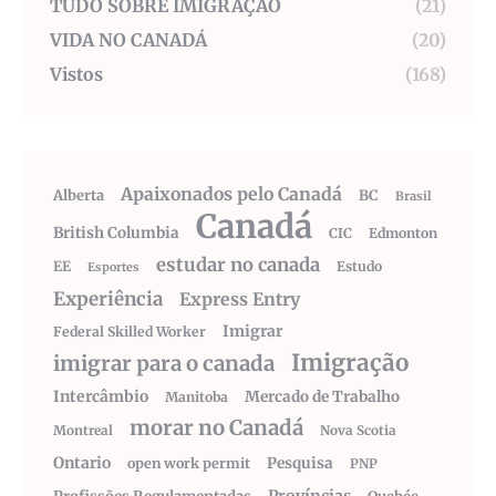
TUDO SOBRE IMIGRAÇÃO
(21)
VIDA NO CANADÁ
(20)
Vistos
(168)
Apaixonados pelo Canadá
Alberta
BC
Brasil
Canadá
British Columbia
CIC
Edmonton
estudar no canada
EE
Estudo
Esportes
Experiência
Express Entry
Imigrar
Federal Skilled Worker
Imigração
imigrar para o canada
Intercâmbio
Mercado de Trabalho
Manitoba
morar no Canadá
Montreal
Nova Scotia
Ontario
Pesquisa
open work permit
PNP