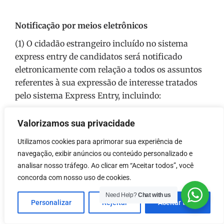
Notificação por meios eletrônicos
(1) O cidadão estrangeiro incluído no sistema
express entry de candidatos será notificado
eletronicamente com relação a todos os assuntos
referentes à sua expressão de interesse tratados
pelo sistema Express Entry, incluindo:
Valorizamos sua privacidade
(a) se o candidato atingiu os requerimentos
Utilizamos cookies para aprimorar sua experiência de
básicos;
navegação, exibir anúncios ou conteúdo personalizado e
(b) sua classificação no ranking do sistema em
analisar nosso tráfego. Ao clicar em “Aceitar todos”, você
relação aos demais cidadãos estrangeiros
concorda com nosso uso de cookies.
cadastrados no sistema de candidatura do
Need Help?
Chat with us
Express Entry; e
Personalizar
Rejeitar
Aceitar tudo
(c) se o candidato receber um convite.