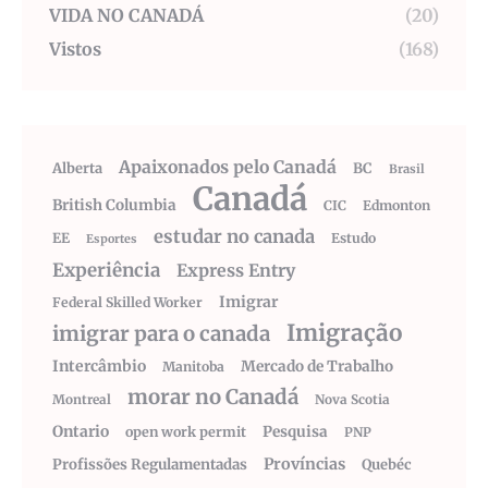
VIDA NO CANADÁ
(20)
Vistos
(168)
Apaixonados pelo Canadá
Alberta
BC
Brasil
Canadá
British Columbia
CIC
Edmonton
estudar no canada
EE
Estudo
Esportes
Experiência
Express Entry
Imigrar
Federal Skilled Worker
Imigração
imigrar para o canada
Intercâmbio
Mercado de Trabalho
Manitoba
morar no Canadá
Montreal
Nova Scotia
Ontario
Pesquisa
open work permit
PNP
Províncias
Profissões Regulamentadas
Quebéc