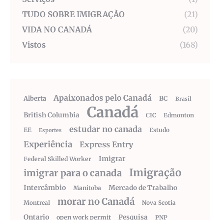
TUDO SOBRE IMIGRAÇÃO
(21)
VIDA NO CANADÁ
(20)
Vistos
(168)
Apaixonados pelo Canadá
Alberta
BC
Brasil
Canadá
British Columbia
CIC
Edmonton
estudar no canada
EE
Estudo
Esportes
Experiência
Express Entry
Imigrar
Federal Skilled Worker
Imigração
imigrar para o canada
Intercâmbio
Mercado de Trabalho
Manitoba
morar no Canadá
Montreal
Nova Scotia
Ontario
Pesquisa
open work permit
PNP