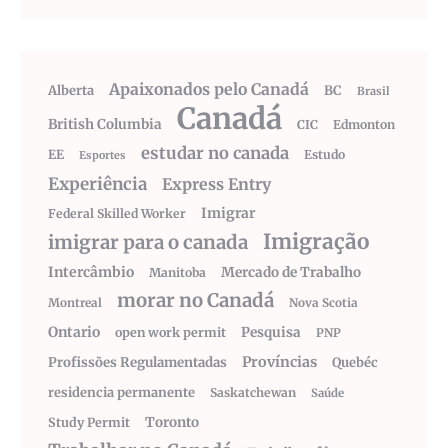
Apaixonados pelo Canadá
Alberta
BC
Brasil
Canadá
British Columbia
CIC
Edmonton
estudar no canada
EE
Estudo
Esportes
Experiência
Express Entry
Imigrar
Federal Skilled Worker
Imigração
imigrar para o canada
Intercâmbio
Mercado de Trabalho
Manitoba
morar no Canadá
Montreal
Nova Scotia
Ontario
Pesquisa
open work permit
PNP
Províncias
Profissões Regulamentadas
Quebéc
residencia permanente
Saskatchewan
Saúde
Toronto
Study Permit