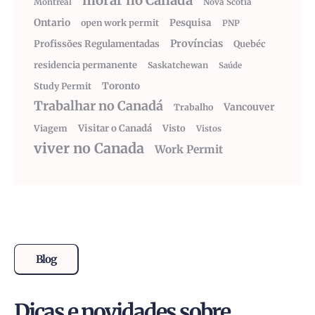
morar no Canadá
Montreal
Nova Scotia
Ontario
Pesquisa
open work permit
PNP
Províncias
Profissões Regulamentadas
Quebéc
residencia permanente
Saskatchewan
Saúde
Toronto
Study Permit
Trabalhar no Canadá
Vancouver
Trabalho
Visitar o Canadá
Visto
Viagem
Vistos
viver no Canada
Work Permit
Blog
Dicas e novidades sobre