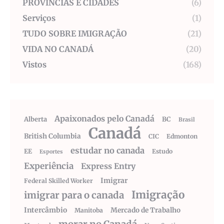
PROVÍNCIAS E CIDADES
(6)
Serviços
(1)
TUDO SOBRE IMIGRAÇÃO
(21)
VIDA NO CANADÁ
(20)
Vistos
(168)
Apaixonados pelo Canadá
Alberta
BC
Brasil
Canadá
British Columbia
CIC
Edmonton
estudar no canada
EE
Estudo
Esportes
Experiência
Express Entry
Imigrar
Federal Skilled Worker
Imigração
imigrar para o canada
Intercâmbio
Mercado de Trabalho
Manitoba