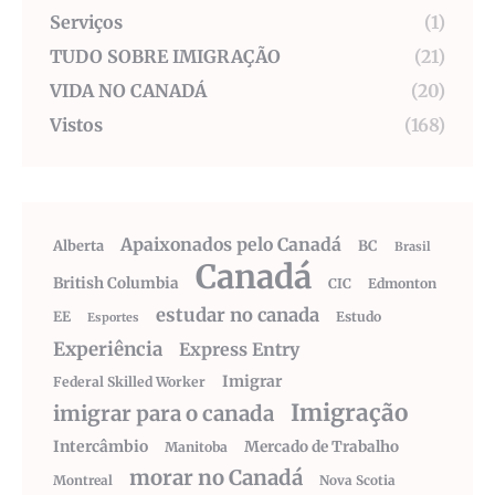
Serviços
(1)
TUDO SOBRE IMIGRAÇÃO
(21)
VIDA NO CANADÁ
(20)
Vistos
(168)
Apaixonados pelo Canadá
Alberta
BC
Brasil
Canadá
British Columbia
CIC
Edmonton
estudar no canada
EE
Estudo
Esportes
Experiência
Express Entry
Imigrar
Federal Skilled Worker
Imigração
imigrar para o canada
Intercâmbio
Mercado de Trabalho
Manitoba
morar no Canadá
Montreal
Nova Scotia