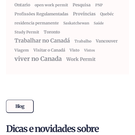
Ontario
Pesquisa
open work permit
PNP
Províncias
Profissões Regulamentadas
Quebéc
residencia permanente
Saskatchewan
Saúde
Toronto
Study Permit
Trabalhar no Canadá
Vancouver
Trabalho
Visitar o Canadá
Visto
Viagem
Vistos
viver no Canada
Work Permit
Blog
Dicas e novidades sobre