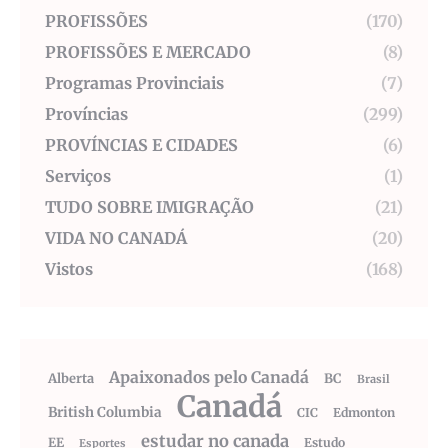
PROFISSÕES
(170)
PROFISSÕES E MERCADO
(8)
Programas Provinciais
(7)
Províncias
(299)
PROVÍNCIAS E CIDADES
(6)
Serviços
(1)
TUDO SOBRE IMIGRAÇÃO
(21)
VIDA NO CANADÁ
(20)
Vistos
(168)
Apaixonados pelo Canadá
Alberta
BC
Brasil
Canadá
British Columbia
CIC
Edmonton
estudar no canada
EE
Estudo
Esportes