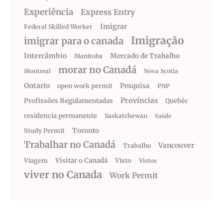
Experiência
Express Entry
Imigrar
Federal Skilled Worker
Imigração
imigrar para o canada
Intercâmbio
Mercado de Trabalho
Manitoba
morar no Canadá
Montreal
Nova Scotia
Ontario
Pesquisa
open work permit
PNP
Províncias
Profissões Regulamentadas
Quebéc
residencia permanente
Saskatchewan
Saúde
Toronto
Study Permit
Trabalhar no Canadá
Vancouver
Trabalho
Visitar o Canadá
Visto
Viagem
Vistos
viver no Canada
Work Permit