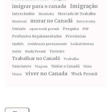
Imigração
imigrar para o canada
Intercâmbio
Mercado de Trabalho
Manitoba
morar no Canadá
Montreal
Nova Scotia
Ontario
Pesquisa
open work permit
PNP
Províncias
Profissões Regulamentadas
Quebéc
residencia permanente
Saskatchewan
Toronto
Study Permit
Saúde
Trabalhar no Canadá
Trabalho
Vancouver
Visitar o Canadá
Visto
Viagem
viver no Canada
Work Permit
Vistos