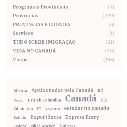
Programas Provinciais
(7)
Províncias
(299)
PROVÍNCIAS E CIDADES
(6)
Serviços
(1)
TUDO SOBRE IMIGRAÇÃO
(21)
VIDA NO CANADÁ
(20)
Vistos
(168)
Apaixonados pelo Canadá
Alberta
BC
Canadá
British Columbia
CIC
Brasil
estudar no canada
Edmonton
EE
Esportes
Experiência
Express Entry
Estudo
Imigrar
Federal Skilled Worker