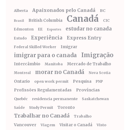
Apaixonados pelo Canadá
Alberta
BC
Canadá
British Columbia
CIC
Brasil
estudar no canada
Edmonton
EE
Esportes
Experiência
Express Entry
Estudo
Imigrar
Federal Skilled Worker
Imigração
imigrar para o canada
Intercâmbio
Mercado de Trabalho
Manitoba
morar no Canadá
Montreal
Nova Scotia
Ontario
Pesquisa
open work permit
PNP
Províncias
Profissões Regulamentadas
Quebéc
residencia permanente
Saskatchewan
Toronto
Study Permit
Saúde
Trabalhar no Canadá
Trabalho
Vancouver
Visitar o Canadá
Visto
Viagem