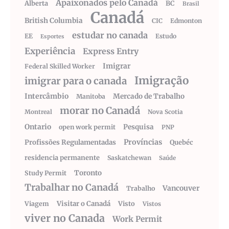
Apaixonados pelo Canadá
Alberta
BC
Brasil
Canadá
British Columbia
CIC
Edmonton
estudar no canada
EE
Estudo
Esportes
Experiência
Express Entry
Imigrar
Federal Skilled Worker
Imigração
imigrar para o canada
Intercâmbio
Mercado de Trabalho
Manitoba
morar no Canadá
Montreal
Nova Scotia
Ontario
Pesquisa
open work permit
PNP
Províncias
Profissões Regulamentadas
Quebéc
residencia permanente
Saskatchewan
Saúde
Toronto
Study Permit
Trabalhar no Canadá
Vancouver
Trabalho
Visitar o Canadá
Visto
Viagem
Vistos
viver no Canada
Work Permit